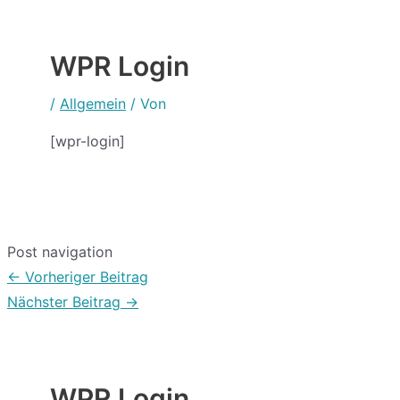
WPR Login
/
Allgemein
/ Von
[wpr-login]
Post navigation
←
Vorheriger Beitrag
Nächster Beitrag
→
WPR Login