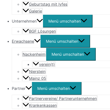
Geburtstag mit lyfes
Galerie
Unternehmen
Menü umschalten
BGF Lösungen
Erwachsene
Menü umschalten
Nackenheim
Menü umschalten
verein(t)
Nierstein
Mainz 05
Partner
Menü umschalten
Partnervereine/ Partnerunternehmen
Krankenkassen