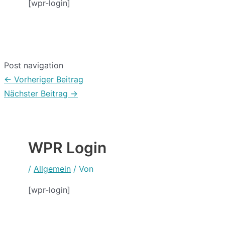
[wpr-login]
Post navigation
←
Vorheriger Beitrag
Nächster Beitrag
→
WPR Login
/
Allgemein
/ Von
[wpr-login]