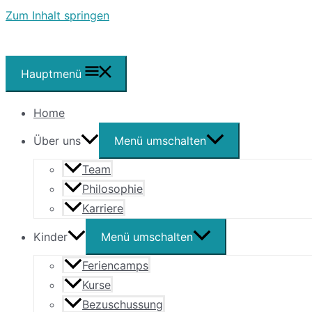
Zum Inhalt springen
Hauptmenü
Home
Über uns
Menü umschalten
Team
Philosophie
Karriere
Kinder
Menü umschalten
Feriencamps
Kurse
Bezuschussung