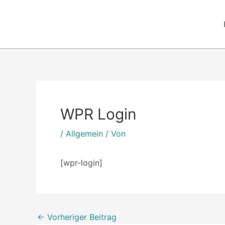
Zum
Inhalt
springen
Post
Post
Post
Post
Post
Post
Post
Post
Post
Post
navigation
navigation
navigation
navigation
navigation
navigation
navigation
navigation
navigation
navigation
WPR Login
/
Allgemein
/ Von
[wpr-login]
←
Vorheriger Beitrag