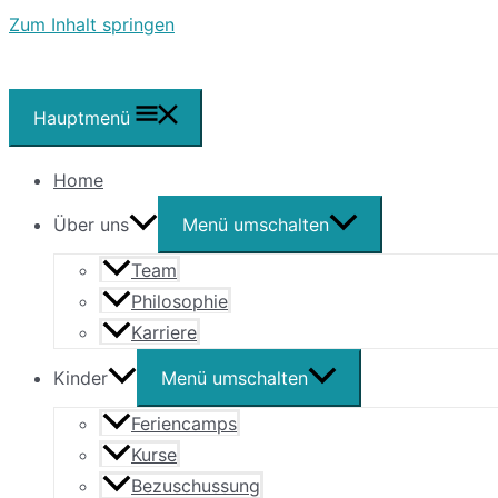
Zum Inhalt springen
Hauptmenü
Home
Über uns
Menü umschalten
Team
Philosophie
Karriere
Kinder
Menü umschalten
Feriencamps
Kurse
Bezuschussung