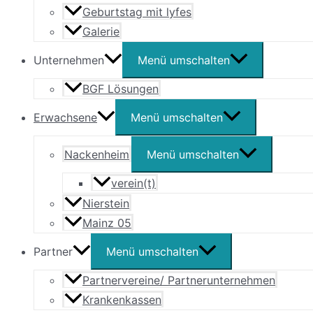
Geburtstag mit lyfes
Galerie
Unternehmen
Menü umschalten
BGF Lösungen
Erwachsene
Menü umschalten
Nackenheim
Menü umschalten
verein(t)
Nierstein
Mainz 05
Partner
Menü umschalten
Partnervereine/ Partnerunternehmen
Krankenkassen