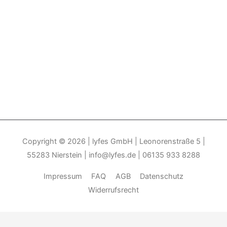
Copyright © 2026
| lyfes GmbH | Leonorenstraße 5 |
55283 Nierstein | info@lyfes.de | 06135 933 8288
Impressum
FAQ
AGB
Datenschutz
Widerrufsrecht
Durch die weitere Nutzung der Seite stimmen Sie der Verwendung