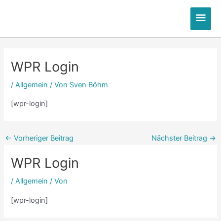
Zum
Hau
Inhalt
springen
Post
Post
navigation
navigation
WPR Login
/
Allgemein
/ Von
Sven Böhm
[wpr-login]
←
Vorheriger Beitrag
Nächster Beitrag
→
WPR Login
/
Allgemein
/ Von
[wpr-login]