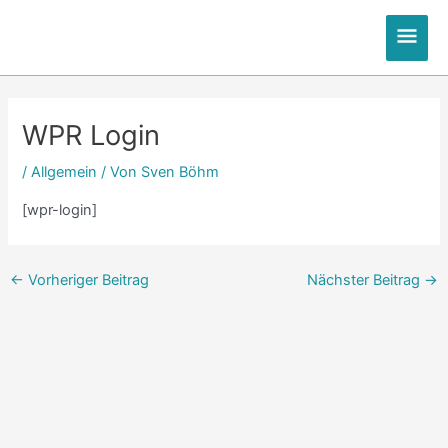
Zum
Hau
Inhalt
springen
Post
navigation
WPR Login
/
Allgemein
/ Von
Sven Böhm
[wpr-login]
←
Vorheriger Beitrag
Nächster Beitrag
→