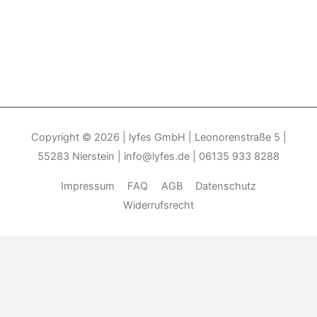
Copyright © 2026
| lyfes GmbH | Leonorenstraße 5 |
55283 Nierstein | info@lyfes.de | 06135 933 8288
Impressum
FAQ
AGB
Datenschutz
Widerrufsrecht
Durch die weitere Nutzung der Seite stimmen Sie der Verwendung
von Cookies zu.______________________________-
Weitere
Informationen
Akzeptieren