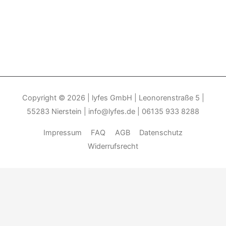
Copyright © 2026
| lyfes GmbH | Leonorenstraße 5 |
55283 Nierstein | info@lyfes.de | 06135 933 8288
Impressum
FAQ
AGB
Datenschutz
Widerrufsrecht
Durch die weitere Nutzung der Seite stimmen Sie der Verwendung
von Cookies zu.______________________________-
Weitere
Informationen
Akzeptieren