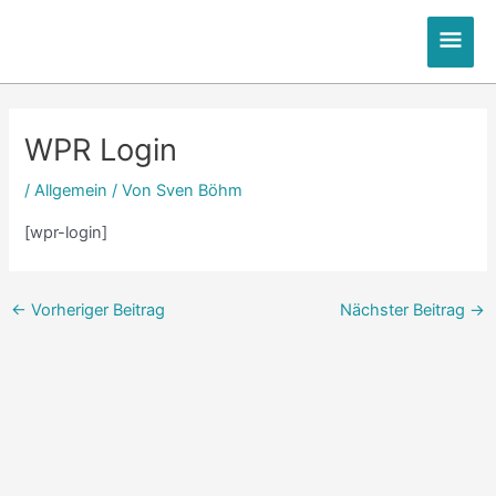
Zum
Hau
Inhalt
springen
Post
navigation
WPR Login
/
Allgemein
/ Von
Sven Böhm
[wpr-login]
←
Vorheriger Beitrag
Nächster Beitrag
→