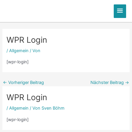
Zum
Hau
Inhalt
springen
Post
Post
Post
Post
navigation
navigation
navigation
navigation
WPR Login
/
Allgemein
/ Von
[wpr-login]
←
Vorheriger Beitrag
Nächster Beitrag
→
WPR Login
/
Allgemein
/ Von
Sven Böhm
[wpr-login]