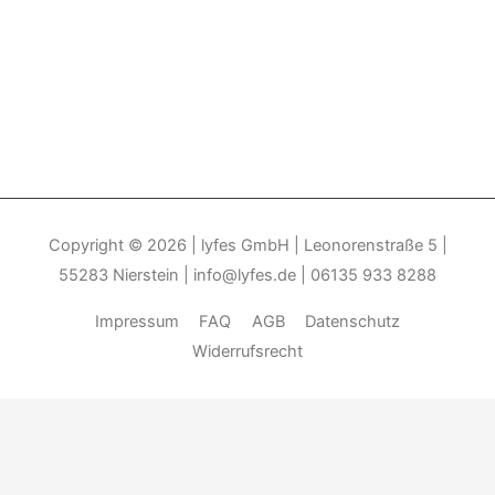
Copyright © 2026
| lyfes GmbH | Leonorenstraße 5 |
55283 Nierstein | info@lyfes.de | 06135 933 8288
Impressum
FAQ
AGB
Datenschutz
Widerrufsrecht
Durch die weitere Nutzung der Seite stimmen Sie der Verwendung
von Cookies zu.______________________________-
Weitere
Informationen
Akzeptieren