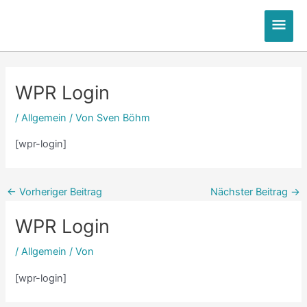
Zum
Hau
Inhalt
springen
Post
Post
Post
navigation
navigation
navigation
WPR Login
/
Allgemein
/ Von
Sven Böhm
[wpr-login]
←
Vorheriger Beitrag
Nächster Beitrag
→
WPR Login
/
Allgemein
/ Von
[wpr-login]