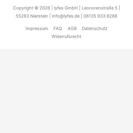
Copyright © 2026
| lyfes GmbH | Leonorenstraße 5 |
55283 Nierstein | info@lyfes.de | 06135 933 8288
Impressum
FAQ
AGB
Datenschutz
Widerrufsrecht
Durch die weitere Nutzung der Seite stimmen Sie der Verwendung
von Cookies zu.______________________________-
Weitere
Informationen
Akzeptieren
Die Cookie-Einstellungen auf dieser Website sind auf "Cookies
zulassen" eingestellt, um das beste Surferlebnis zu ermöglichen.
Wenn du diese Website ohne Änderung der Cookie-Einstellungen
verwendest oder auf "Akzeptieren" klickst, erklärst du sich damit
einverstanden. ...