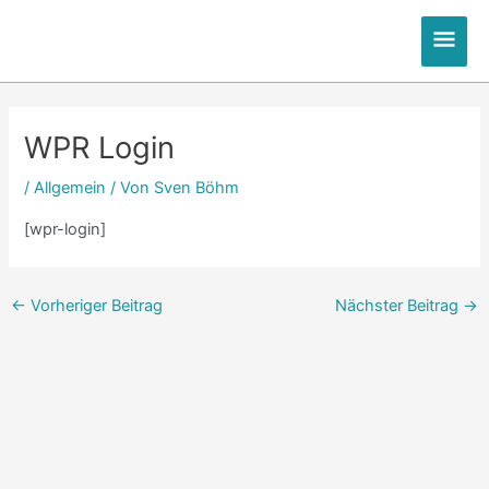
Zum
Hau
Inhalt
springen
Post
navigation
WPR Login
/
Allgemein
/ Von
Sven Böhm
[wpr-login]
←
Vorheriger Beitrag
Nächster Beitrag
→