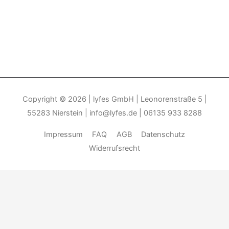
Copyright © 2026
| lyfes GmbH | Leonorenstraße 5 |
55283 Nierstein | info@lyfes.de | 06135 933 8288
Impressum
FAQ
AGB
Datenschutz
Widerrufsrecht
Durch die weitere Nutzung der Seite stimmen Sie der Verwendung
von Cookies zu.______________________________-
Weitere
Informationen
Akzeptieren